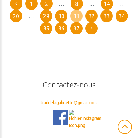
1
2
…
8
…
14
…
20
…
29
30
31
32
33
34
35
36
37
Contactez-nous
traildelagalinette@gmail.com