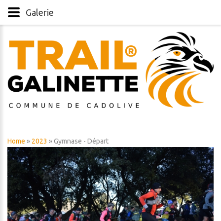
Galerie
Home
»
2023
» Gymnase - Départ