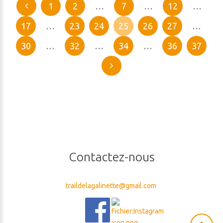
1
2
…
7
…
12
…
17
…
23
24
25
26
27
…
30
…
32
…
34
…
36
37
Contactez-nous
traildelagalinette@gmail.com