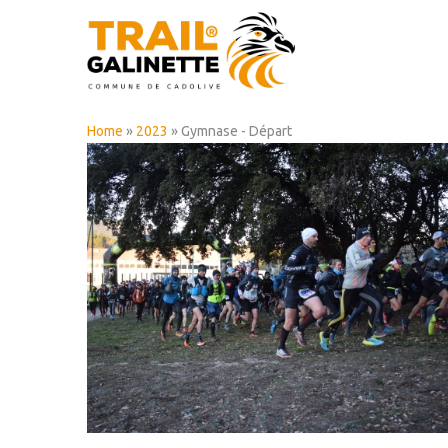
Home
»
2023
» Gymnase - Départ