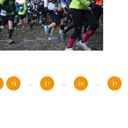
15
…
21
…
26
…
31