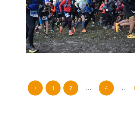
1
2
…
4
…