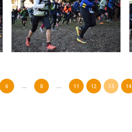
6
…
8
…
11
12
13
14