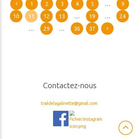
1
2
3
4
5
…
9
10
11
12
13
…
19
…
24
…
29
…
36
37
Contactez-nous
traildelagalinette@gmail.com