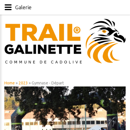
Galerie
Home
»
2023
» Gymnase - Départ