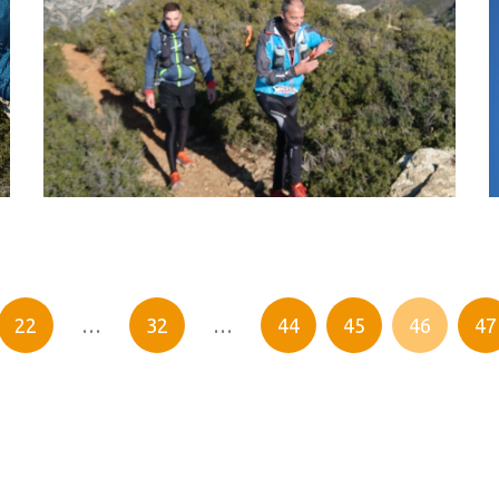
22
…
32
…
44
45
46
47