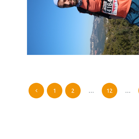
1
2
…
12
…