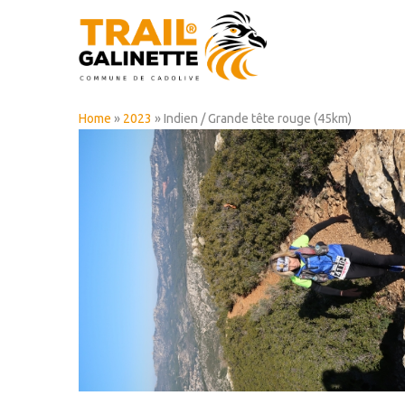
Home
»
2023
» Indien / Grande tête rouge (45km)