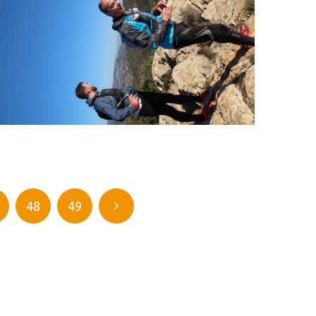
48
49