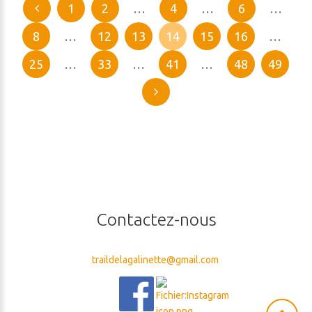
1
2
…
4
…
6
…
8
…
12
13
14
15
16
…
25
…
33
…
41
…
48
49
Contactez-nous
traildelagalinette@gmail.com