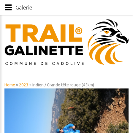
Galerie
Home
»
2023
» Indien / Grande tête rouge (45km)